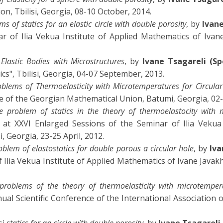
n, Tbilisi, Georgia, 08-10 October, 2014.
s of statics for an elastic circle with double porosity
, by
Ivan
 of Ilia Vekua Institute of Applied Mathematics of Ivane Ja
Elastic Bodies with Microstructures
, by
Ivane Tsagareli (S
", Tbilisi, Georgia, 04-07 September, 2013.
blems of Thermoelasticity with Microtemperatures for Circular
ce of the Georgian Mathematical Union, Batumi, Georgia, 02
 problem of statics in the theory of thermoelastocity with m
at XXVI Enlarged Sessions of the Seminar of Ilia Vekua 
si, Georgia, 23-25 April, 2012.
oblem of elastostatics for double porous a circular hole
, by
Iva
lia Vekua Institute of Applied Mathematics of Ivane Javakhisvi
problems of the theory of thermoelasticity with microtemperat
ual Scientific Conference of the International Association