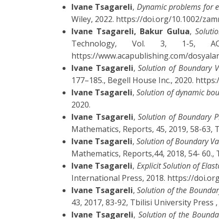
Ivane Tsagareli
,
Dynamic problems for el
Wiley, 2022. https://doi.org/10.1002/z
Ivane Tsagareli, Bakur Gulua
,
Soluti
Technology, Vol. 3, 1-5, AC
https://www.acapublishing.com/dosyala
Ivane Tsagareli
,
Solution of Boundary V
177–185., Begell House Inc., 2020. htt
Ivane Tsagareli
,
Solution of dynamic bou
2020.
Ivane Tsagareli
,
Solution of Boundary Pr
Mathematics, Reports, 45, 2019, 58-63, T
Ivane Tsagareli
,
Solution of Boundary Val
Mathematics, Reports,44, 2018, 54- 60., T
Ivane Tsagareli
,
Explicit Solution of Ela
International Press, 2018. https://doi.
Ivane Tsagareli
,
Solution of the Bounda
43, 2017, 83-92, Tbilisi University Press
Ivane Tsagareli
,
Solution of the Boundar