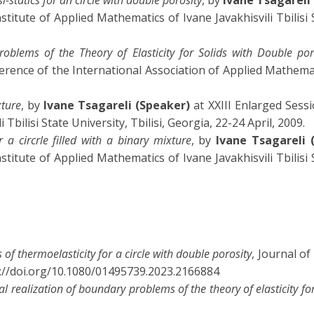
-statics for an circle with double porosity
, by
Ivane Tsagareli
titute of Applied Mathematics of Ivane Javakhisvili Tbilisi St
roblems of the Theory of Elasticity for Solids with Double por
ference of the International Association of Applied Mathem
xture
, by
Ivane Tsagareli (Speaker)
at XXIII Enlarged Sessi
Tbilisi State University, Tbilisi, Georgia, 22-24 April, 2009.
 a circrle filled with a binary mixture
, by
Ivane Tsagareli 
titute of Applied Mathematics of Ivane Javakhisvili Tbilisi St
 of thermoelasticity for a circle with double porosity
, Journal o
ps://doi.org/10.1080/01495739.2023.2166884
l realization of boundary problems of the theory of elasticity for