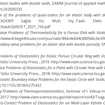
astic bodies with double voids
, ZAMM Journal of applied mat
amm.202000335
on of the problems of quasi-statics for an elastic body with d
ADEMY Sağlık Hiz. Müh. İnş.-Taah. Elekt. Y
r/baski/JANSET_2021_156.pdf
alue Problems of Thermoelasticity for a Porous Disk with Void
ps://www.dl.begellhouse.com/journals/49dcde6d4c0809db,0e3
ndary value problems for an elastic disk with double porosity
, S
oblems of Elastostatics for Elastic Porous Circular Ring with V
bilisi University Press , 2019. http://www.viam.science.tsu.g
ue Problems of Elastostatics for a Plane with Circular Hole with 
bilisi University Press , 2018. http://www.viam.science.tsu.g
stostatic Boundary Value Problems for the Elastic Circle with Voids
org/10.1155/2018/6275432
ry Problems of Thermoporoelastostatics
, Seminar of I. Vekua I
 , 2017. http://www.viam.science.tsu.ge/old/report/vol43/Tsaga
y-Contact Problem of Elastostatics for an Multi-Layer Infinite 