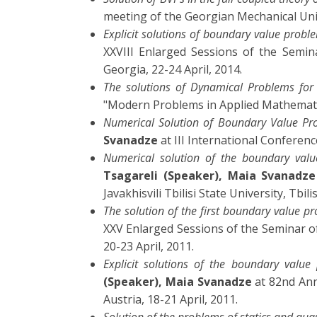
meeting of the Georgian Mechanical Unio
Explicit solutions of boundary value problem
XXVIII Enlarged Sessions of the Seminar
Georgia, 22-24 April, 2014.
The solutions of Dynamical Problems for 
"Modern Problems in Applied Mathematics
Numerical Solution of Boundary Value Pro
Svanadze
at III International Conferen
Numerical solution of the boundary value
Tsagareli (Speaker), Maia Svanadze
Javakhisvili Tbilisi State University, Tbili
The solution of the first boundary value pr
XXV Enlarged Sessions of the Seminar of I
20-23 April, 2011.
Explicit solutions of the boundary value 
(Speaker), Maia Svanadze
at 82nd Ann
Austria, 18-21 April, 2011.