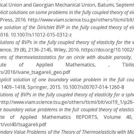
ical Union and Georgian Mechanical Union, Batumi, Septemb
licit solutions on some problems in the fully coupled theory of ela
ty Press, 2016. http://www.viam.science.tsu.ge/others/ticmi/bl
e solution of the Dirichlet BVP in the fully coupled theory of el
 2016. 10.1007/s11012-015-0312-z
lutions of BVPs in the fully coupled theory of elasticity for the
ence, 39 (8), 2136-2145, Wiley, 2016. https://doi.org/10.10
ems of thermoelastostatics for an circle with double porosity
,
tute of Applied Mathematics, , Tbili
rs/2016/ivane_tsagareli_geo.pdf
xplicit solution of one boundary value problem in the full coup
, 1409–1418, Springer, 2015. 10.1007/s00707-014-1260-8
lutions of BVPs in the fully coupled theory of elasticity for a sp
5. http://www.viam.science.tsu.ge/others/ticmi/blt/vol19_1/p26
e boundary value problems in the full coupled theory of elasticit
te of Applied Mathematics REPORTS, Volume 40, 68
t/vol40/tsagareli.pdf
undary Value Problems of the Theory of Thermoelasticity with Mic