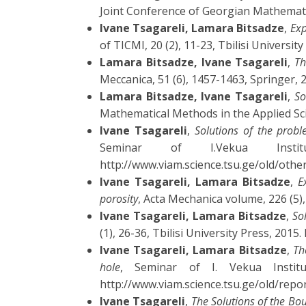
Joint Conference of Georgian Mathemat
Ivane Tsagareli, Lamara Bitsadze
,
Exp
of TICMI, 20 (2), 11-23, Tbilisi Universi
Lamara Bitsadze, Ivane Tsagareli
,
Th
Meccanica, 51 (6), 1457-1463, Springer,
Lamara Bitsadze, Ivane Tsagareli
,
So
Mathematical Methods in the Applied Sci
Ivane Tsagareli
,
Solutions of the probl
Seminar of I.Vekua Insti
http://www.viam.science.tsu.ge/old/othe
Ivane Tsagareli, Lamara Bitsadze
,
E
porosity
, Acta Mechanica volume, 226 (5)
Ivane Tsagareli, Lamara Bitsadze
,
So
(1), 26-36, Tbilisi University Press, 201
Ivane Tsagareli, Lamara Bitsadze
,
Th
hole
, Seminar of I. Vekua Institu
http://www.viam.science.tsu.ge/old/repor
Ivane Tsagareli
,
The Solutions of the Bo