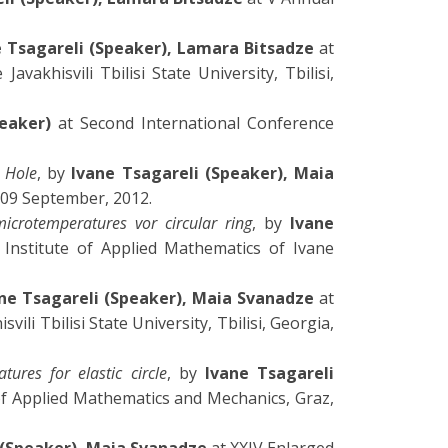
e Tsagareli (Speaker), Lamara Bitsadze
at
vakhisvili Tbilisi State University, Tbilisi,
peaker)
at Second International Conference
 Hole
, by
Ivane Tsagareli (Speaker), Maia
-09 September, 2012.
icrotemperatures vor circular ring
, by
Ivane
Institute of Applied Mathematics of Ivane
ne Tsagareli (Speaker), Maia Svanadze
at
li Tbilisi State University, Tbilisi, Georgia,
ures for elastic circle
, by
Ivane Tsagareli
 of Applied Mathematics and Mechanics, Graz,