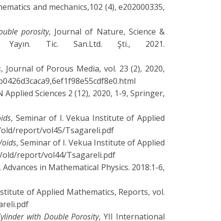
hematics and mechanics,102 (4), e202000335,
ouble porosity
, Journal of Nature, Science &
ayın. Tic. San.Ltd. Şti., 2021.
s
, Journal of Porous Media, vol. 23 (2), 2020,
9b0426d3caca9,6ef1f98e55cdf8e0.html
N Applied Sciences 2 (12), 2020, 1-9, Springer,
oids
, Seminar of I. Vekua Institute of Applied
e/old/report/vol45/Tsagareli.pdf
Voids
, Seminar of I. Vekua Institute of Applied
e/old/report/vol44/Tsagareli.pdf
, Advances in Mathematical Physics. 2018:1-6,
nstitute of Applied Mathematics, Reports, vol.
reli.pdf
Cylinder with Double Porosity
, YII International