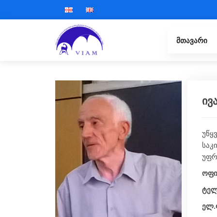
მთავარი
ივ
უწყ
საკ
უფრ
ოფი
ტელ
ელ.