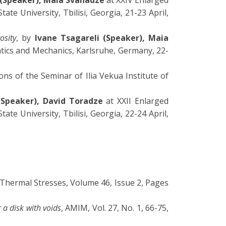
 (Speaker), Maia Svanadze
at XXIV Enlarged
ate University, Tbilisi, Georgia, 21-23 April,
osity
, by
Ivane Tsagareli (Speaker), Maia
atics and Mechanics, Karlsruhe, Germany, 22-
ons of the Seminar of Ilia Vekua Institute of
(Speaker), David Toradze
at XXII Enlarged
ate University, Tbilisi, Georgia, 22-24 April,
f Thermal Stresses, Volume 46, Issue 2, Pages
 a disk with voids
, AMIM, Vol. 27, No. 1, 66-75,