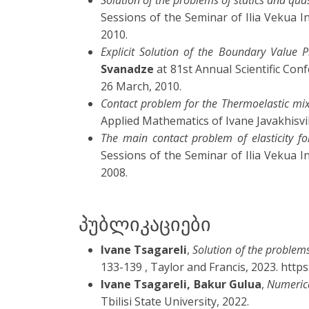
Solution of the problems of statics and quasi
Sessions of the Seminar of Ilia Vekua Ins
2010.
Explicit Solution of the Boundary Value P
Svanadze
at 81st Annual Scientific Con
26 March, 2010.
Contact problem for the Thermoelastic mi
Applied Mathematics of Ivane Javakhisvili 
The main contact problem of elasticity for
Sessions of the Seminar of Ilia Vekua Ins
2008.
პუბლიკაციები
Ivane Tsagareli
,
Solution of the problems
133-139 , Taylor and Francis, 2023. htt
Ivane Tsagareli, Bakur Gulua
,
Numerica
Tbilisi State University, 2022.