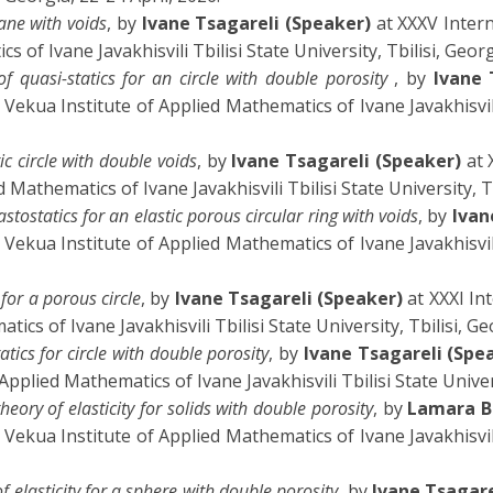
ane with voids
, by
Ivane Tsagareli (Speaker)
at XXXV Intern
s of Ivane Javakhisvili Tbilisi State University, Tbilisi, Georg
f quasi-statics for an circle with double porosity
, by
Ivane 
Vekua Institute of Applied Mathematics of Ivane Javakhisvili T
 circle with double voids
, by
Ivane Tsagareli (Speaker)
at 
 Mathematics of Ivane Javakhisvili Tbilisi State University, Tb
tostatics for an elastic porous circular ring with voids
, by
Ivan
Vekua Institute of Applied Mathematics of Ivane Javakhisvili T
for a porous circle
, by
Ivane Tsagareli (Speaker)
at XXXI In
tics of Ivane Javakhisvili Tbilisi State University, Tbilisi, Ge
tics for circle with double porosity
, by
Ivane Tsagareli (Spe
Applied Mathematics of Ivane Javakhisvili Tbilisi State Univers
eory of elasticity for solids with double porosity
, by
Lamara Bi
Vekua Institute of Applied Mathematics of Ivane Javakhisvili T
f elasticity for a sphere with double porosity
, by
Ivane Tsagare