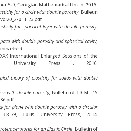
er 5-9, Georgian Mathematical Union, 2016.
sticity for a circle with double porosity
, Bulletin
t/vol20_2/p11-23.pdf
asticity for spherical layer with double porosity
,
 space with double porosity and spherical cavity
,
02/mma.3629
 XXX International Enlarged Sessions of the
si University Press , 2016.
led theory of elasticity for solids with double
here with double porosity
, Bulletin of TICMI, 19
-36.pdf
y for plane with double porosity with a circular
-79, Tbilisi University Press, 2014.
rotemperatures for an Elastic Circle
, Bulletin of